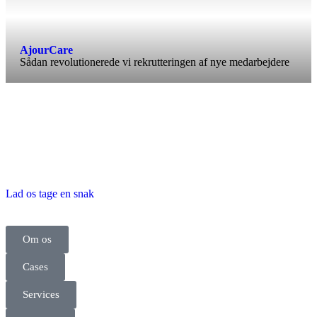
AjourCare
Sådan revolutionerede vi rekrutteringen af nye medarbejdere
Lad os tage en snak
Om os
Cases
Services