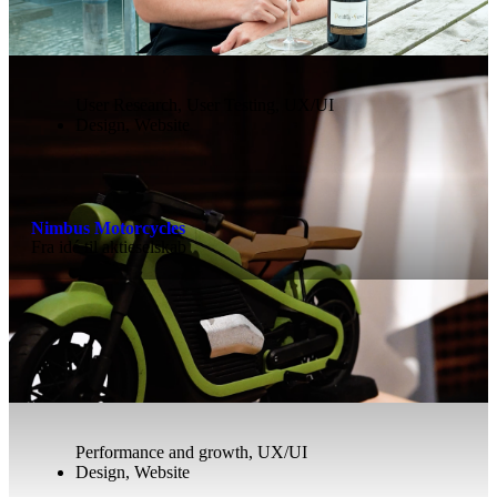
User Research
,
User Testing
,
UX/UI
Design
,
Website
Nimbus Motorcycles
Fra idé til aktieselskab
Performance and growth
,
UX/UI
Design
,
Website