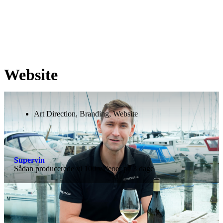
Website
Art Direction
,
Branding
,
Website
Supervin
Sådan producerede vi 100 videoer på 3 dage